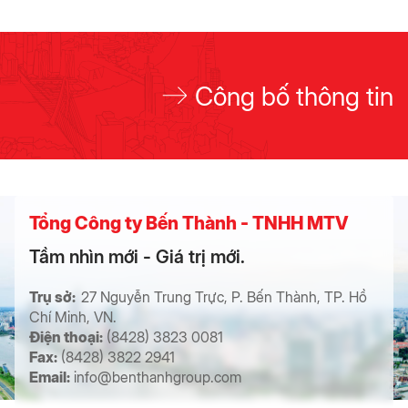
Công bố thông tin
Tổng Công ty Bến Thành - TNHH MTV
Tầm nhìn mới - Giá trị mới.
Trụ sở:
27 Nguyễn Trung Trực, P. Bến Thành, TP. Hồ
Chí Minh, VN.
Điện thoại:
(8428) 3823 0081
Fax:
(8428) 3822 2941
Email:
info@benthanhgroup.com