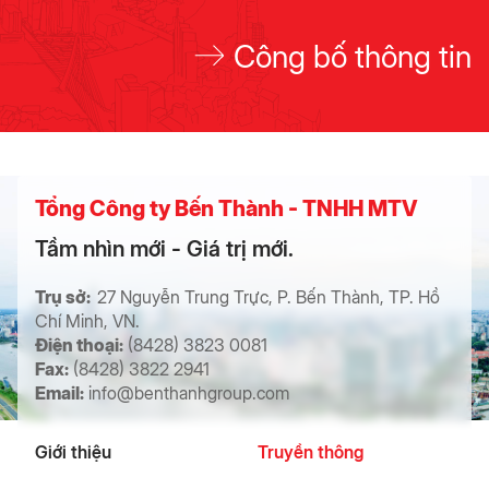
Công bố thông tin
Tổng Công ty Bến Thành - TNHH MTV
Tầm nhìn mới - Giá trị mới.
Trụ sở:
27 Nguyễn Trung Trực, P. Bến Thành, TP. Hồ
Chí Minh, VN.
Điện thoại:
(8428) 3823 0081
Fax:
(8428) 3822 2941
Email:
info@benthanhgroup.com
Giới thiệu
Truyền thông