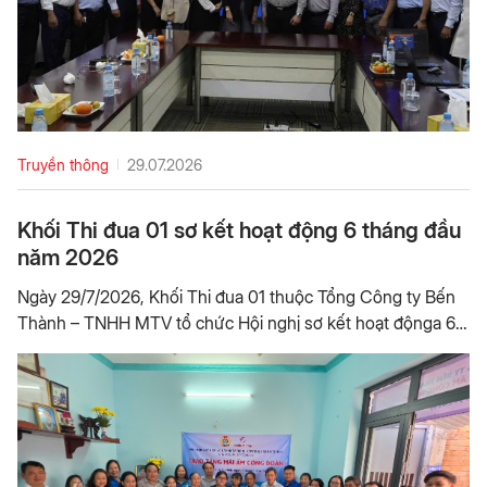
Truyền thông
29.07.2026
Khối Thi đua 01 sơ kết hoạt động 6 tháng đầu
năm 2026
Ngày 29/7/2026, Khối Thi đua 01 thuộc Tổng Công ty Bến
Thành – TNHH MTV tổ chức Hội nghị sơ kết hoạt độnga 6
tháng đầu năm và triển khai nhiệm vụ 6 tháng cuối năm
2026. Hội nghị tập trung đánh giá kết quả thực hiện phong
trào thi đua, nhiệm vụ chuyên môn, đồng thời thảo luận giải
pháp nâng cao hiệu quả hoạt động trong thời gian tới. Ông
Phạm Hoàng Nam, Phó Tổng Giám đốc Tổng Công ty tham
dự và chỉ đạo Hội nghị. Khối Thi đua 01 gồm 13 đơn vị, trong