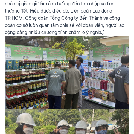
nhân bị giảm giờ làm ảnh hưởng đến thu nhập và tiền
thưởng Tết. Hiểu được điều đó, Liên đoàn Lao động
TP.HCM, Công đoàn Tổng Công ty Bến Thành và công
đoàn cơ sở luôn quan tâm chia sẻ với đoàn viên, người lao
động bằng nhiều chương trình chăm lo ý nghĩa./.