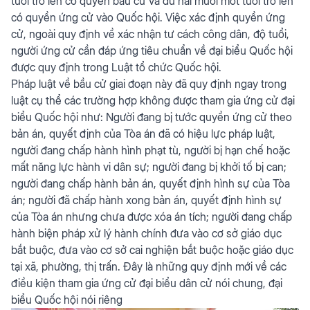
tuổi trở lên có quyền bầu cử và đủ hai mươi mốt tuổi trở lên
có quyền ứng cử vào Quốc hội. Việc xác định quyền ứng
cử, ngoài quy định về xác nhận tư cách công dân, độ tuổi,
người ứng cử cần đáp ứng tiêu chuẩn về đại biểu Quốc hội
được quy định trong Luật tổ chức Quốc hội.
Pháp luật về bầu cử giai đoạn này đã quy định ngay trong
luật cụ thể các trường hợp không được tham gia ứng cử đại
biểu Quốc hội như: Người đang bị tước quyền ứng cử theo
bản án, quyết định của Tòa án đã có hiệu lực pháp luật,
người đang chấp hành hình phạt tù, người bị hạn chế hoặc
mất năng lực hành vi dân sự; người đang bị khởi tố bị can;
người đang chấp hành bản án, quyết định hình sự của Tòa
án; người đã chấp hành xong bản án, quyết định hình sự
của Tòa án nhưng chưa được xóa án tích; người đang chấp
hành biện pháp xử lý hành chính đưa vào cơ sở giáo dục
bắt buộc, đưa vào cơ sở cai nghiện bắt buộc hoặc giáo dục
tại xã, phường, thị trấn. Đây là những quy định mới về các
điều kiện tham gia ứng cử đại biểu dân cử nói chung, đại
biểu Quốc hội nói riêng