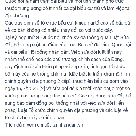
Quốc hội là năm trăm đại biểu và mỗi tỉnh thành phố trực
thuộc trung ương có ít nhất ba đại biểu cư trú và làm việc tại
địa phương.
Các quy định về tổ chức bầu cử, khiếu nại tố cáo về bầu cử
về cơ bản không có nhiều thay đổi so với trước đây.
Tại Kỳ họp thứ 9, Quốc hội khóa XV đã thông qua Luật Sửa
đổi, bổ sung một số điều của Luật Bầu cử đại biểu Quốc hội
và đại biểu Hội đồng nhân dân. Việc sửa đổi luật lần này
nhằm thể chế hoá các chủ trương, chính sách của Đảng,
quy định mới của Hiến pháp về sắp xếp, tinh gọn tổ chức
bộ máy của hệ thống chính trị (đặc biệt là triển khai mô hình
chính quyền địa phương 2 cấp), thực hiện bầu cử sớm vào
ngày 15/3/2026 [2] và sửa đổi để kịp thời khắc phục một số
vướng mắc trong công tác bầu cử. Các nội dung sửa đổi, bổ
sung bảo đảm đồng bộ, thống nhất với việc sửa đổi Hiến
pháp, Luật Tổ chức chính quyền địa phương và các luật về
tổ chức bộ máy có liên quan., …
Trích dẫn: xem chi tiết tại
nhandan.vn