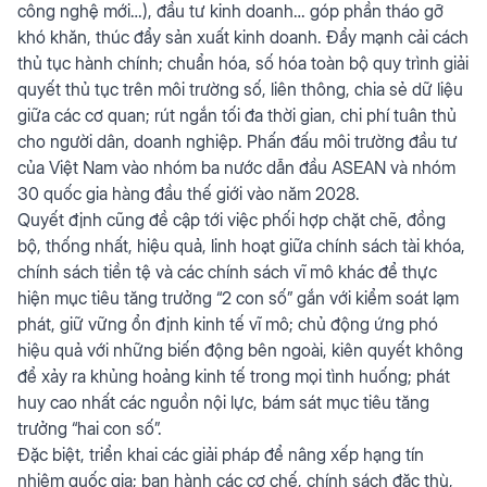
công nghệ mới…), đầu tư kinh doanh… góp phần tháo gỡ
khó khăn, thúc đẩy sản xuất kinh doanh. Đẩy mạnh cải cách
thủ tục hành chính; chuẩn hóa, số hóa toàn bộ quy trình giải
quyết thủ tục trên môi trường số, liên thông, chia sẻ dữ liệu
giữa các cơ quan; rút ngắn tối đa thời gian, chi phí tuân thủ
cho người dân, doanh nghiệp. Phấn đấu môi trường đầu tư
của Việt Nam vào nhóm ba nước dẫn đầu ASEAN và nhóm
30 quốc gia hàng đầu thế giới vào năm 2028.
Quyết định cũng đề cập tới việc phối hợp chặt chẽ, đồng
bộ, thống nhất, hiệu quả, linh hoạt giữa chính sách tài khóa,
chính sách tiền tệ và các chính sách vĩ mô khác để thực
hiện mục tiêu tăng trưởng “2 con số” gắn với kiểm soát lạm
phát, giữ vững ổn định kinh tế vĩ mô; chủ động ứng phó
hiệu quả với những biến động bên ngoài, kiên quyết không
để xảy ra khủng hoảng kinh tế trong mọi tình huống; phát
huy cao nhất các nguồn nội lực, bám sát mục tiêu tăng
trưởng “hai con số”.
Đặc biệt, triển khai các giải pháp để nâng xếp hạng tín
nhiệm quốc gia; ban hành các cơ chế, chính sách đặc thù,