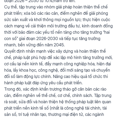
đoạn 2026 – 2030 từ 10%/năm trở lên.
Cụ thể, tập trung vào nhóm giải pháp hoàn thiện thể chế
phát triển; xóa bỏ các rào cản, điểm nghẽn để giải phóng
sức sản xuất và khơi thông mọi nguồn lực; thực hiện cuộc
cách mạng về cải thiện môi trường đầu tư, kinh doanh đồng
thời với bảo đảm các yếu tố nền tảng cho tăng trưởng “hai
con số” giai đoạn 2026-2030 và tiếp tục tăng trưởng
nhanh, bền vững đến năm 2045.
Quyết định nhấn mạnh việc xây dựng và hoàn thiện thể
chế, pháp luật phù hợp để xác lập mô hình tăng trưởng mới,
cơ cấu lại nền kinh tế, đẩy mạnh công nghiệp hóa, hiện đại
hóa, lấy khoa học, công nghệ, đổi mới sáng tạo và chuyển
đổi số làm động lực chính. Nâng cao hiệu quả tổ chức thi
hành pháp luật đáp ứng yêu cầu phát triển.
Trong đó, xác định khẩn trương tháo gỡ căn bản các rào
cản, điểm nghẽn về thể chế, cơ chế, chính sách. Tập trung
rà soát, sửa đổi và hoàn thiện hệ thống pháp luật liên quan
phát triển nền kinh tế số (nhất là công nghệ tài chính, tài
sản số, trí tuệ nhân tạo, thương mại điện tử, các ngành