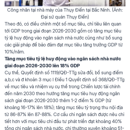
Công nhân tại nhà máy của Thụy Điển tại Bắc Ninh. (Ảnh:
Đại sứ quán Thụy Điển)
Theo đó, có điều chỉnh một số mục tiêu, chỉ tiêu liên quan
tới GDP trong giai đoạn 2026-2030 gồm có tăng mục tiêu
tỷ lệ huy động vào ngân sách nhà nước cũng như bổ sung
các giải pháp để bảo đảm đạt mục tiêu tăng trưởng GDP từ
10%/năm.
Tăng mục tiêu tỷ lệ huy động vào ngân sách nhà nước
giai đoạn 2026-2030 lên 18% GDP
Cụ thể, Quyết định số 1119/QĐ-TTg sửa đổi, bổ sung điểm
a,b,c và đ khoản 3 mục I Điều 1 Quyết định số 368/QĐ-TTg
về mục tiêu và nhiệm vụ cụ thể trong Chiến lược tài chính
đến năm 2030 theo hướng tăng mục tiêu huy động ngân
sách giai đoạn 2026-2030 thêm 1-2 điểm % GDP (từ
khoảng 16-17% lên 18%); tăng mục tiêu tỷ trọng thu nội địa
từ 86-87% lên 87-88%. Cơ cấu chi ngân sách được nêu chi
tiết hơn với mục tiêu chi đầu tư phát triển đạt khoảng 40%
tổng chi ngân sách nhà nước, chi thường xuyên khoảng 51-