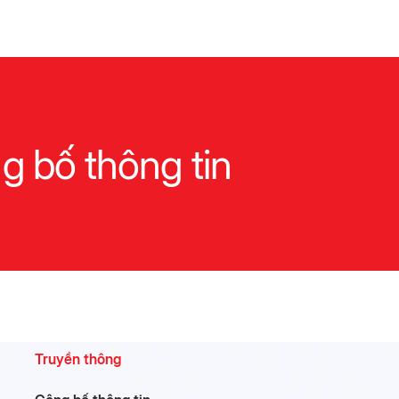
các Anh hùng
liệt sĩ tại công
viên Lê Thị
Riêng
g bố thông tin
Truyền thông