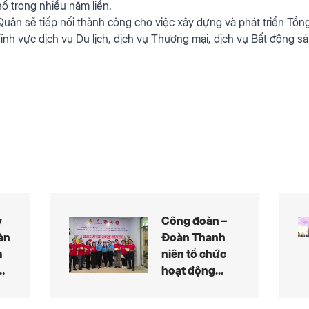
ố trong nhiều năm liền.
uân sẽ tiếp nối thành công cho việc xây dựng và phát triển Tổn
ĩnh vực dịch vụ Du lịch, dịch vụ Thương mại, dịch vụ Bất động s
y
Công đoàn –
àn
Đoàn Thanh
m
niên tổ chức
hoạt động
ên
Hiến máu tình
h
nguyện năm