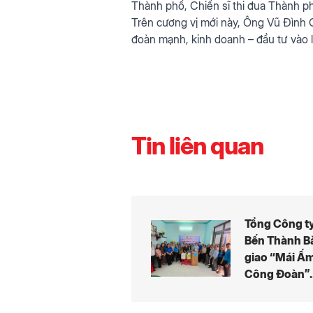
Thành phố, Chiến sĩ thi đua Thành ph
Trên cương vị mới này, Ông Vũ Đình Q
đoàn mạnh, kinh doanh – đầu tư vào l
Tin liên quan
Tổng Công t
Bến Thành B
giao “Mái Ấ
Công Đoàn”
cho Đoàn vi
có hoàn cản