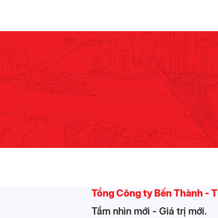
khó khăn.
Tổng Công ty Bến Thành -
Tầm nhìn mới - Giá trị mới.