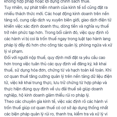
không hợp pháp hoặc lợi dụng chính sách thuế.
Tuy nhiên, sự phát triển nhanh của kinh tế số cũng đặt ra
nhiều thách thức mới. Các hoạt động kinh doanh trên nền
tảng số, cung cấp dịch vụ xuyên biên giới, giao dịch điện tử
khiến việc xác định doanh thu, dòng tiền và nghĩa vụ thuế
trở nên phức tạp hơn. Trong bối cảnh đó, việc quy định rõ
các hành vi bị coi là trốn thuế ngay trong luật tạo hành lang
pháp lý đầy đủ hơn cho công tác quản lý, phòng ngừa và xử
lý vi phạm.
Đối với người nộp thuế, quy định mới đặt ra yêu cầu cao
hơn trong việc tuân thủ các quy định về đăng ký, kê khai
thuế, sử dụng hóa đơn, chứng từ và hạch toán kế toán. Khi
cơ quan thuế tăng cường quản lý trên nền tảng dữ liệu điện
tử, việc kê khai trung thực, lưu trữ chứng từ hợp pháp và
thực hiện đúng quy định về ưu đãi thuế sẽ giúp doanh
nghiệp, hộ kinh doanh giảm thiểu rủi ro pháp lý.
Theo các chuyên gia kinh tế, việc xác định rõ các hành vi
trốn thuế giúp cơ quan thuế có cơ sở áp dụng thống nhất
các biện pháp quản lý rủi ro, thanh tra, kiểm tra và xử lý vi