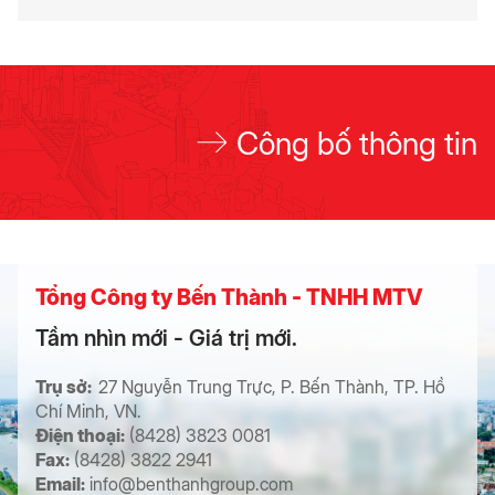
Công bố thông tin
Tổng Công ty Bến Thành - TNHH MTV
Tầm nhìn mới - Giá trị mới.
Trụ sở:
27 Nguyễn Trung Trực, P. Bến Thành, TP. Hồ
Chí Minh, VN.
Điện thoại:
(8428) 3823 0081
Fax:
(8428) 3822 2941
Email:
info@benthanhgroup.com