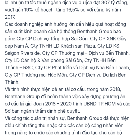
lợi nhuận trước thuế ngành dịch vụ du lịch đạt 307 tỷ đồng,
vượt gần 19% kế hoạch, tăng 16,5% so với cùng kỳ năm
2017.
Các doanh nghiệp ảnh hưởng lớn đến hiệu quả hoạt động
sản xuất kinh doanh của hệ thống Benthanh Group bao
gồm: Cty CP Dịch vụ Tổng hợp Sài Gòn, Cty CP XNK Giày
dép Nam Á, Cty TNHH LD Khách sạn Plaza, Cty LD KS
Saigon Riverside, Cty CP Thương mại – Dịch vụ Bến Thành,
Cty LD Căn hộ & Văn phòng Sài Gòn, Cty TNHH Bến
Thành – RSC, Cty CP Phát triển và Dịch vụ Nhà Bến Thành,
Cty CP Thương mại Hóc Môn, Cty CP Dịch vụ Du lịch Bến
Thành.
Về tình hình thực hiện đề án tái cơ cấu, trong năm 2018,
Benthanh Group đã hoàn thành việc xây dựng phương án
cơ cấu lại giai đoạn 2018 – 2020 trình UBND TP.HCM và các
Sở ban ngành thẩm định phê duyệt.
Về công tác quản trị nhân sự, Benthanh Group đã thực hiện
điều chỉnh tăng thu nhập cho các cán bộ công nhân viên
trong năm; tổ chức các chương trình đào tạo cho cán bộ