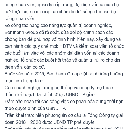
công nhân viên, quản lý cấp trung, đại diện vốn và cán bộ
cử; thực hiện các công tác chăm lo đời sống cho cán bộ
công nhân viên.
Về công tác nâng cao năng lực quản trị doanh nghiệp,
Benthanh Group đã rà soát, sửa đổi bộ chính sách các
phòng ban để phù hợp với tình hình hiện nay; xây dựng và
ban hành các quy chế mới; HĐTV và kiểm soát viên tổ chức
các buổi làm việc với các nhóm đại diện vốn tại các doanh
nghiệp, tổ chức các buổi hội thảo về quản trị rủi ro cho đại
diện vốn, cán bộ cử.
Bước vào năm 2019, Benthanh Group đặt ra phương hướng
mục tiêu trọng tâm:
Các doanh nghiệp trong hệ thống và công ty mẹ hoàn
thành kế hoạch tài chính được UBND TP giao.
Đảm bảo hoàn tất các công việc cổ phần hóa đúng thời hạn
theo quyết định của UBND TP.
Triển khai thực hiện phương án cơ cấu lại Tổng Công ty giai
đoạn 2018 – 2020 được UBND TP phê duyệt
Thúc đẩy các dự án trọng điểm tại các mặt bằng và tại KCN