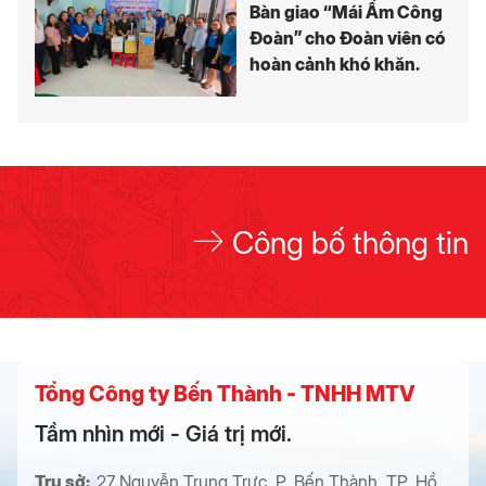
Bàn giao “Mái Ấm Công
Đoàn” cho Đoàn viên có
hoàn cảnh khó khăn.
Công bố thông tin
Tổng Công ty Bến Thành - TNHH MTV
Tầm nhìn mới - Giá trị mới.
Trụ sở:
27 Nguyễn Trung Trực, P. Bến Thành, TP. Hồ