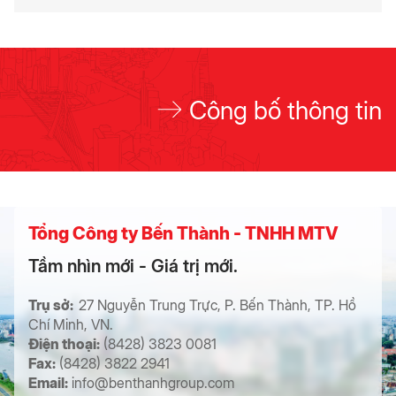
Công bố thông tin
Tổng Công ty Bến Thành - TNHH MTV
Tầm nhìn mới - Giá trị mới.
Trụ sở:
27 Nguyễn Trung Trực, P. Bến Thành, TP. Hồ
Chí Minh, VN.
Điện thoại:
(8428) 3823 0081
Fax:
(8428) 3822 2941
Email:
info@benthanhgroup.com