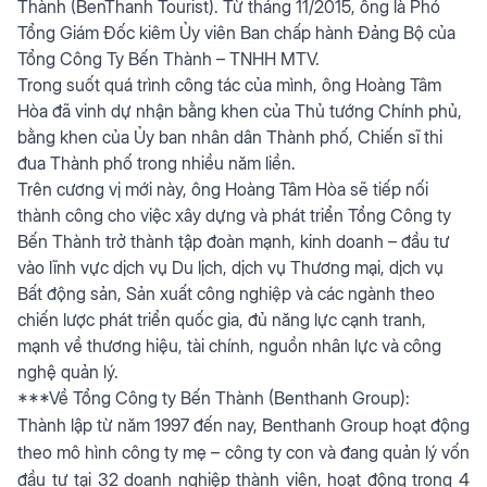
Thành (BenThanh Tourist). Từ tháng 11/2015, ông là Phó
Tổng Giám Đốc kiêm Ủy viên Ban chấp hành Đảng Bộ của
Tổng Công Ty Bến Thành – TNHH MTV.
Trong suốt quá trình công tác của mình, ông Hoàng Tâm
Hòa đã vinh dự nhận bằng khen của Thủ tướng Chính phủ,
bằng khen của Ủy ban nhân dân Thành phố, Chiến sĩ thi
đua Thành phố trong nhiều năm liền.
Trên cương vị mới này, ông Hoàng Tâm Hòa sẽ tiếp nối
thành công cho việc xây dựng và phát triển Tổng Công ty
Bến Thành trở thành tập đoàn mạnh, kinh doanh – đầu tư
vào lĩnh vực dịch vụ Du lịch, dịch vụ Thương mại, dịch vụ
Bất động sản, Sản xuất công nghiệp và các ngành theo
chiến lược phát triển quốc gia, đủ năng lực cạnh tranh,
mạnh về thương hiệu, tài chính, nguồn nhân lực và công
nghệ quản lý.
***Về Tổng Công ty Bến Thành (Benthanh Group):
Thành lập từ năm 1997 đến nay, Benthanh Group hoạt động
theo mô hình công ty mẹ – công ty con và đang quản lý vốn
đầu tư tại 32 doanh nghiệp thành viên, hoạt động trong 4