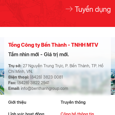
Tuyển dụng
Tổng Công ty Bến Thành - TNHH MTV
Tầm nhìn mới - Giá trị mới.
Trụ sở:
27 Nguyễn Trung Trực, P. Bến Thành, TP. Hồ
Chí Minh, VN.
Điện thoại:
(8428) 3823 0081
Fax:
(8428) 3822 2941
Email:
info@benthanhgroup.com
Giới thiệu
Truyền thông
Lĩnh vực hoạt động
Công bố thông tin