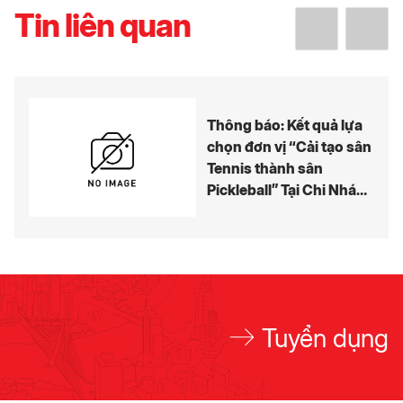
Tin liên quan
Thông báo: Kết quả lựa
chọn đơn vị “Cải tạo sân
Tennis thành sân
Pickleball” Tại Chi Nhánh
Bến Thành – Hồ Tràm
Resort
Tuyển dụng