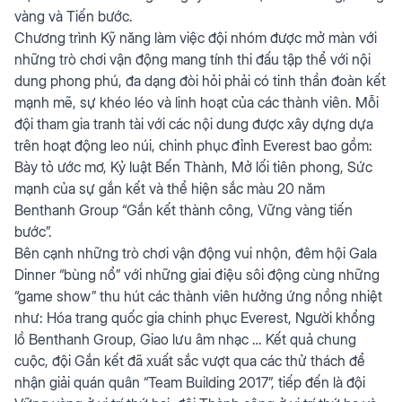
vàng và Tiến bước.
Chương trình Kỹ năng làm việc đội nhóm được mở màn với
những trò chơi vận động mang tính thi đấu tập thể với nội
dung phong phú, đa dạng đòi hỏi phải có tinh thần đoàn kết
mạnh mẽ, sự khéo léo và linh hoạt của các thành viên. Mỗi
đội tham gia tranh tài với các nội dung được xây dựng dựa
trên hoạt động leo núi, chinh phục đỉnh Everest bao gồm:
Bày tỏ ước mơ, Kỷ luật Bến Thành, Mở lối tiên phong, Sức
mạnh của sự gắn kết và thể hiện sắc màu 20 năm
Benthanh Group “Gắn kết thành công, Vững vàng tiến
bước”.
Bên cạnh những trò chơi vận động vui nhộn, đêm hội Gala
Dinner “bùng nổ” với những giai điệu sôi động cùng những
“game show” thu hút các thành viên hưởng ứng nồng nhiệt
như: Hóa trang quốc gia chinh phục Everest, Người khổng
lồ Benthanh Group, Giao lưu âm nhạc … Kết quả chung
cuộc, đội Gắn kết đã xuất sắc vượt qua các thử thách để
nhận giải quán quân “Team Building 2017”, tiếp đến là đội