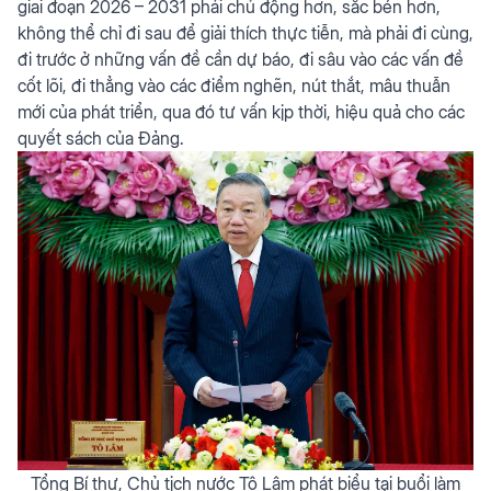
giai đoạn 2026 – 2031 phải chủ động hơn, sắc bén hơn,
không thể chỉ đi sau để giải thích thực tiễn, mà phải đi cùng,
đi trước ở những vấn đề cần dự báo, đi sâu vào các vấn đề
cốt lõi, đi thẳng vào các điểm nghẽn, nút thắt, mâu thuẫn
mới của phát triển, qua đó tư vấn kịp thời, hiệu quả cho các
quyết sách của Đảng.
Tổng Bí thư, Chủ tịch nước Tô Lâm phát biểu tại buổi làm