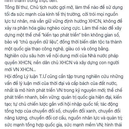
hình thành trong thực tiễn.
Tổng Bí thư, Chủ tịch nước gợi mở, làm thế nào để sử dụng
tối đa sức mạnh của kinh tế thị trường, cởi trói mọi nguồn
lực tư nhân, mà vẫn giữ vững định hướng XHCN, không để
xảy ra phân hóa giàu nghèo cùng cực. Làm thế nào để xây
dựng một thể chế “kiến tạo phát triển” trên không gian số,
bảo vệ “chủ quyền dữ liệu”, đồng thời biến dân tộc ta thành
một quốc gia thạo công nghệ, giàu có và công bằng.
Nghiên cứu sâu hơn về nội dung mới của Nhà nước pháp
quyền XHCN, nền dân chủ XHCN và xây dựng con người
mới VN XHCN…
Hội đồng Lý luận T.Ư cũng cần tập trung nghiên cứu những
vấn đề lý luận mới của thời đại và cấp bách của đất nước,
nhất là mô hình phát triển VN trong kỷ nguyên mới; thể chế
phát triển nhanh, bền vững; quản trị quốc gia hiện đại, kiến
tạo; tự chủ chiến lược gắn với hội nhập quốc tế; tác động
tổng hợp của chuyển đổi số, chuyển đổi xanh, chuyển đổi
năng lượng, chuyển đổi cơ cấu, nguồn nhân lực và quản trị;
sức mạnh tổng hợp quốc gia, sức mạnh mềm VN; hình thái