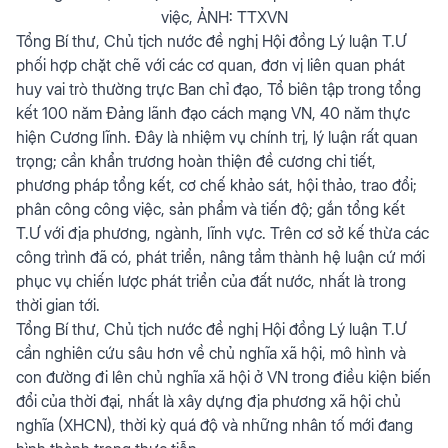
việc, ẢNH: TTXVN
Tổng Bí thư, Chủ tịch nước đề nghị Hội đồng Lý luận T.Ư
phối hợp chặt chẽ với các cơ quan, đơn vị liên quan phát
huy vai trò thường trực Ban chỉ đạo, Tổ biên tập trong tổng
kết 100 năm Đảng lãnh đạo cách mạng VN, 40 năm thực
hiện Cương lĩnh. Đây là nhiệm vụ chính trị, lý luận rất quan
trọng; cần khẩn trương hoàn thiện đề cương chi tiết,
phương pháp tổng kết, cơ chế khảo sát, hội thảo, trao đổi;
phân công công việc, sản phẩm và tiến độ; gắn tổng kết
T.Ư với địa phương, ngành, lĩnh vực. Trên cơ sở kế thừa các
công trình đã có, phát triển, nâng tầm thành hệ luận cứ mới
phục vụ chiến lược phát triển của đất nước, nhất là trong
thời gian tới.
Tổng Bí thư, Chủ tịch nước đề nghị Hội đồng Lý luận T.Ư
cần nghiên cứu sâu hơn về chủ nghĩa xã hội, mô hình và
con đường đi lên chủ nghĩa xã hội ở VN trong điều kiện biến
đổi của thời đại, nhất là xây dựng địa phương xã hội chủ
nghĩa (XHCN), thời kỳ quá độ và những nhân tố mới đang