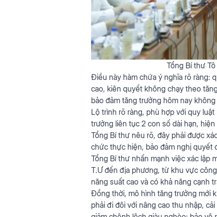
Tổng Bí thư Tô
Điều này hàm chứa ý nghĩa rõ ràng: q
cao, kiên quyết không chạy theo tăng 
bảo đảm tăng trưởng hôm nay không là
Lộ trình rõ ràng, phù hợp với quy luậ
trưởng liên tục 2 con số dài hạn, hi
Tổng Bí thư nêu rõ, đây phải được xá
chức thực hiện, bảo đảm nghị quyết đ
Tổng Bí thư nhấn mạnh việc xác lập m
T.Ư đến địa phương, từ khu vực công 
năng suất cao và có khả năng cạnh tr
Đồng thời, mô hình tăng trưởng mới k
phải đi đôi với nâng cao thu nhập, cả
giảm chênh lệch giàu nghèo; bảo vệ m