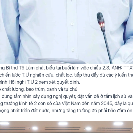
ng Bí thư Tô Lâm phát biểu tại buổi làm việc chiều 2.3, ẢNH: TT
hiến lược T.Ư nghiên cứu, chắt lọc, tiếp thu đầy đủ các ý kiến t
trình Hội nghị T.Ư 2 xem xét quyết định.
 chất lượng, bao trùm, xanh và tự chủ
đúng tầm nhìn xây dựng nghị quyết; đặt vấn đề ở tầm lịch sử và t
ng trưởng kinh tế 2 con số của Việt Nam đến năm 2045; đây là quy
 vọng phát triển đất nước, nhưng tăng trưởng đó phải bảo đảm ổn 