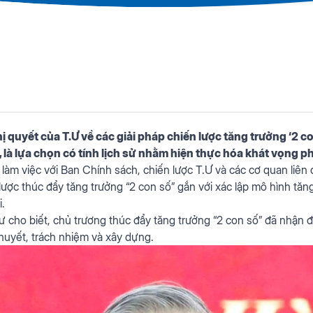
quyết của T.Ư về các giải pháp chiến lược tăng trưởng ‘2 co
 là lựa chọn có tính lịch sử nhằm hiện thực hóa khát vọng ph
ì làm việc với Ban Chính sách, chiến lược T.Ư và các cơ quan liê
lược thúc đẩy tăng trưởng “2 con số” gắn với xác lập mô hình tăng
i.
thư cho biết, chủ trương thúc đẩy tăng trưởng “2 con số” đã nhận 
 huyết, trách nhiệm và xây dựng.