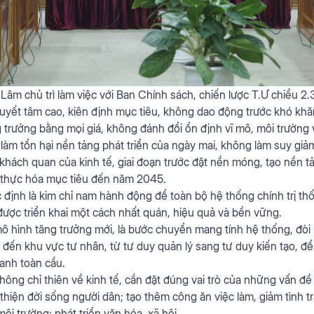
 Lâm chủ trì làm việc với Ban Chính sách, chiến lược T.Ư chiều 
uyết tâm cao, kiên định mục tiêu, không dao động trước khó khă
trưởng bằng mọi giá, không đánh đổi ổn định vĩ mô, môi trường và
m tổn hại nền tảng phát triển của ngày mai, không làm suy giảm
t khách quan của kinh tế, giai đoạn trước đặt nền móng, tạo nền 
ện thực hóa mục tiêu đến năm 2045.
c định là kim chỉ nam hành động để toàn bộ hệ thống chính trị th
ược triển khai một cách nhất quán, hiệu quả và bền vững.
ô hình tăng trưởng mới, là bước chuyển mang tính hệ thống, đòi 
đến khu vực tư nhân, từ tư duy quản lý sang tư duy kiến tạo, để 
anh toàn cầu.
hông chỉ thiên về kinh tế, cần đặt đúng vai trò của những vấn đề
i thiện đời sống người dân; tạo thêm công ăn việc làm, giảm tình t
ôi trường; phát triển văn hóa, xã hội…