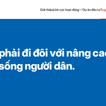
Giới thiệu
Lĩnh vực hoạt động
Dự án đầu tư
Tru
phải đi đôi với nâng ca
 sống người dân.
ịch
g ty
Thương mại – Sản xuất
Tin Doanh nghiệp Thành viên