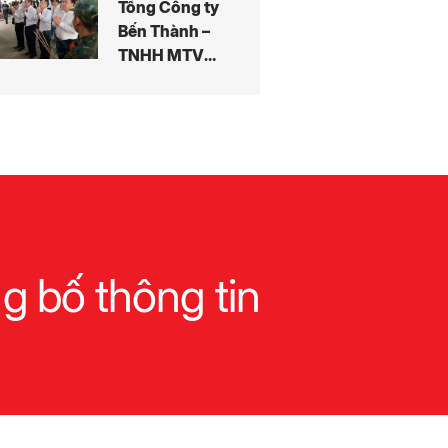
Tổng Công ty
Bến Thành –
TNHH MTV
dâng hương
tưởng niệm
các Anh hùng
liệt sĩ tại công
viên Lê Thị
Riêng
g bố thông tin