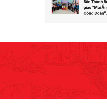
Bến Thành B
giao “Mái Ấ
Công Đoàn”
cho Đoàn vi
có hoàn cản
khó khăn.