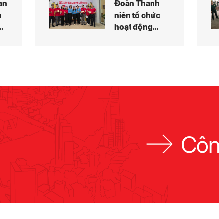
àn
Đoàn Thanh
m
niên tổ chức
hoạt động
ên
Hiến máu tình
h
nguyện năm
2026
Côn