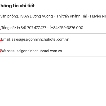
hông tin chi tiết
Văn phòng: 19 An Dương Vương - Thị trấn Khánh Hải - Huyện Ni
Tổng đài: (+84) 707.477.477 - (+84-259)3876.000
Email: sales@saigonninhchuhotel.com.vn
Website: saigonninhchuhotel.com.vn