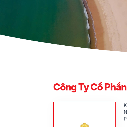
Công Ty Cổ Phần 
K
N
P