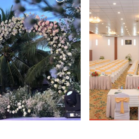
ệc cưới
Hội nghị