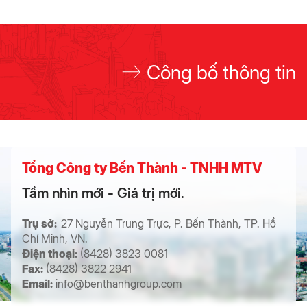
Công bố thông tin
Tổng Công ty Bến Thành - TNHH MTV
Tầm nhìn mới - Giá trị mới.
Trụ sở:
27 Nguyễn Trung Trực, P. Bến Thành, TP. Hồ
Chí Minh, VN.
Điện thoại:
(8428) 3823 0081
Fax:
(8428) 3822 2941
Email:
info@benthanhgroup.com