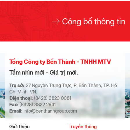
Công bố thông tin
Tổng Công ty Bến Thành - TNHH MTV
Tầm nhìn mới - Giá trị mới.
Trụ sở:
27 Nguyễn Trung Trực, P. Bến Thành, TP. Hồ
Chí Minh, VN.
Điện thoại:
(8428) 3823 0081
Fax:
(8428) 3822 2941
Email:
info@benthanhgroup.com
Giới thiệu
Truyền thông