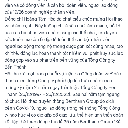
viên và cổ động viên là cán bộ, đoàn viên, người lao động
của 19/26 doanh nghiệp thành viên.
Đồng chí Hoàng Tâm Hòa đã phát biểu chúc mừng Hội thao
và nhấn mạnh: Đây không chỉ là sân chơi lành mạnh, bổ ích
của cán bộ nhân viên nhằm nâng cao thể chất, rèn luyện
sức khỏe mà còn là dịp để toàn thể cán bộ, nhân viên,
người lao động trong hệ thống được gắn kết cùng nhau, tạo
khí thế, động lực hoàn thành tốt nhiệm vụ, phát huy sức lực
đóng góp vào sự phát triển bền vững của Tổng Công ty
Bến Thành.
Hội thao là một trong chuỗi sự kiện do Công đoàn và Đoàn
thanh niên Tổng Công ty phối hợp tổ chức nhằm chào
mừng kỷ niệm 25 năm ngày thành lập Tổng Công ty Bến
Thành (26/12/1997 – 26/12/2022). Sau hai năm tạm ngưng
tổ chức Hội thao truyền thống Benthanh Group do dịch
bệnh Covid-19, người lao động trong hệ thống Tổng Công
ty háo hức vì có dịp gặp gỡ giao lưu, thể hiện tinh thần đoàn
kết tập thể theo đúng chủ đề 25 năm Benthanh Group “Kết