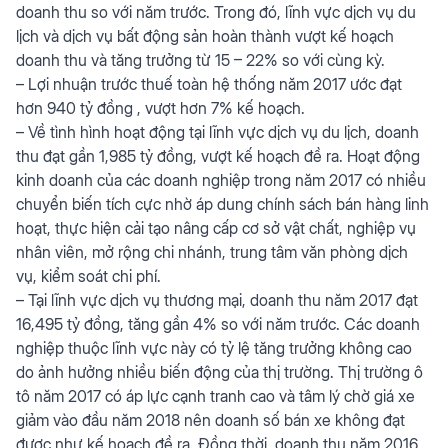
doanh thu so với năm trước. Trong đó, lĩnh vực dịch vụ du
lịch và dịch vụ bất động sản hoàn thành vượt kế hoạch
doanh thu và tăng trưởng từ 15 – 22% so với cùng kỳ.
– Lợi nhuận trước thuế toàn hệ thống năm 2017 ước đạt
hơn 940 tỷ đồng , vượt hơn 7% kế hoạch.
– Về tình hình hoạt động tại lĩnh vực dịch vụ du lịch, doanh
thu đạt gần 1,985 tỷ đồng, vượt kế hoạch đề ra. Hoạt động
kinh doanh của các doanh nghiệp trong năm 2017 có nhiều
chuyển biến tích cực nhờ áp dung chính sách bán hàng linh
hoạt, thực hiện cải tạo nâng cấp cơ sở vật chất, nghiệp vụ
nhân viên, mở rộng chi nhánh, trung tâm văn phòng dịch
vụ, kiểm soát chi phí.
– Tại lĩnh vực dịch vụ thương mại, doanh thu năm 2017 đạt
16,495 tỷ đồng, tăng gần 4% so với năm trước. Các doanh
nghiệp thuộc lĩnh vực này có tỷ lệ tăng trưởng không cao
do ảnh hưởng nhiều biến động của thị trường. Thị trường ô
tô năm 2017 có áp lực cạnh tranh cao và tâm lý chờ giá xe
giảm vào đầu năm 2018 nên doanh số bán xe không đạt
được như kế hoạch đề ra. Đồng thời, doanh thu năm 2016