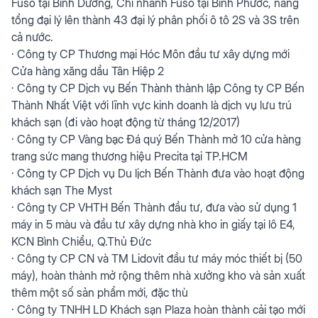
Fuso tại Bình Dương, Chi nhánh Fuso tại Bình Phước, nâng
tổng đại lý lên thành 43 đại lý phân phối ô tô 2S và 3S trên
cả nước.
· Công ty CP Thương mại Hóc Môn đầu tư xây dựng mới
Cửa hàng xăng dầu Tân Hiệp 2
· Công ty CP Dịch vụ Bến Thành thành lập Công ty CP Bến
Thành Nhất Việt với lĩnh vực kinh doanh là dịch vụ lưu trú
khách sạn (đi vào hoạt động từ tháng 12/2017)
· Công ty CP Vàng bạc Đá quý Bến Thành mở 10 cửa hàng
trang sức mang thương hiệu Precita tại TP.HCM
· Công ty CP Dịch vụ Du lịch Bến Thành đưa vào hoạt động
khách sạn The Myst
· Công ty CP VHTH Bến Thành đầu tư, đưa vào sử dụng 1
máy in 5 màu và đầu tư xây dựng nhà kho in giấy tại lô E4,
KCN Bình Chiểu, Q.Thủ Đức
· Công ty CP CN và TM Lidovit đầu tư máy móc thiết bị (50
máy), hoàn thành mở rộng thêm nhà xưởng kho và sản xuất
thêm một số sản phẩm mới, đặc thù
· Công ty TNHH LD Khách sạn Plaza hoàn thành cải tạo mới