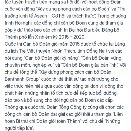
tác tuyên truyền trên mạng xã hội đối với hoạt động Đoàn,
cuộc vận động “Xây dựng phong cách cán bộ Đoàn” và “Thị
trường kinh tế Asean – Cơ hội và thách thức”. Trong chương
trình Hội nghị, các đồng chí cán bộ Đoàn cũng đã tham gia
góp ý dự thảo báo cáo chính trị Đại hội Đại biểu Đảng bộ
Thành phố lần X nhiệm kỳ 2015 – 2020.
Cuộc thi Cán bộ Đoàn giỏi năm 2015 được tổ chức tại Làng
du lịch Tre Việt (huyện Nhơn Trạch, tỉnh Đồng Nai) với các
nội dung “Cán bộ Đoàn giỏi kỹ năng”, “Cán bộ Đoàn vững
chuyên môn, nghiệp vụ” và “Cán bộ Đoàn giàu bãn lĩnh”. Với
chủ đề tổng thể “Xây dựng phong cách cán bộ Đoàn
Benthanh Group” cuộc thi đã thật sự tạo môi trường cho
việc thực hiện hiệu quả cuộc vận động tại đơn vị, đồng thời
phát hiện những nhân tố tích cực để tiếp tục bồi dưỡng,
đào tạo và bổ sung cho đội ngũ cán bộ Đoàn các cấp.
Thông qua cuộc thi, Đoàn Tổng Công ty cũng đã chọn các
đồng chí cán bộ Đoàn đạt giải cao giới thiệu tham gia “Liên
hoan Bí thư chi Đoàn giỏi toàn Thành” với chủ đề “Những
người tiếp lửa”.