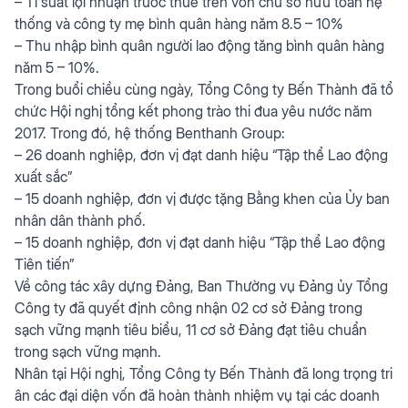
– Tỉ suất lợi nhuận trước thuế trên vốn chủ sở hữu toàn hệ
thống và công ty mẹ bình quân hàng năm 8.5 – 10%
– Thu nhập bình quân người lao động tăng bình quân hàng
năm 5 – 10%.
Trong buổi chiều cùng ngày, Tổng Công ty Bến Thành đã tổ
chức Hội nghị tổng kết phong trào thi đua yêu nước năm
2017. Trong đó, hệ thống Benthanh Group:
– 26 doanh nghiệp, đơn vị đạt danh hiệu “Tập thể Lao động
xuất sắc”
– 15 doanh nghiệp, đơn vị được tặng Bằng khen của Ủy ban
nhân dân thành phố.
– 15 doanh nghiệp, đơn vị đạt danh hiệu “Tập thể Lao động
Tiên tiến”
Về công tác xây dựng Đảng, Ban Thường vụ Đảng ủy Tổng
Công ty đã quyết định công nhận 02 cơ sở Đảng trong
sạch vững mạnh tiêu biểu, 11 cơ sở Đảng đạt tiêu chuẩn
trong sạch vững mạnh.
Nhân tại Hội nghị, Tổng Công ty Bến Thành đã long trọng tri
ân các đại diện vốn đã hoàn thành nhiệm vụ tại các doanh