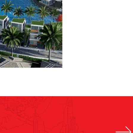
ồ Tràm – Phân kỳ 2