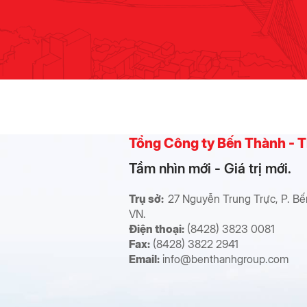
Tổng Công ty Bến Thành -
Tầm nhìn mới - Giá trị mới.
Trụ sở:
27 Nguyễn Trung Trực, P. Bế
VN.
Điện thoại:
(8428) 3823 0081
Fax:
(8428) 3822 2941
Email:
info@benthanhgroup.com