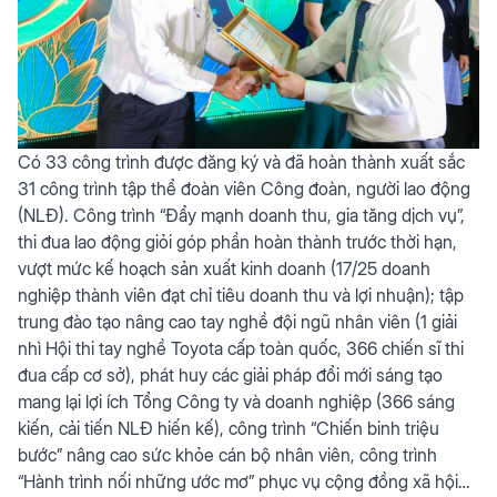
Có 33 công trình được đăng ký và đã hoàn thành xuất sắc
31 công trình tập thể đoàn viên Công đoàn, người lao động
(NLĐ). Công trình “Đẩy mạnh doanh thu, gia tăng dịch vụ”,
thi đua lao động giỏi góp phần hoàn thành trước thời hạn,
vượt mức kế hoạch sản xuất kinh doanh (17/25 doanh
nghiệp thành viên đạt chỉ tiêu doanh thu và lợi nhuận); tập
trung đào tạo nâng cao tay nghề đội ngũ nhân viên (1 giải
nhì Hội thi tay nghề Toyota cấp toàn quốc, 366 chiến sĩ thi
đua cấp cơ sở), phát huy các giải pháp đổi mới sáng tạo
mang lại lợi ích Tổng Công ty và doanh nghiệp (366 sáng
kiến, cải tiến NLĐ hiến kế), công trình “Chiến binh triệu
bước” nâng cao sức khỏe cán bộ nhân viên, công trình
“Hành trình nối những ước mơ” phục vụ cộng đồng xã hội…