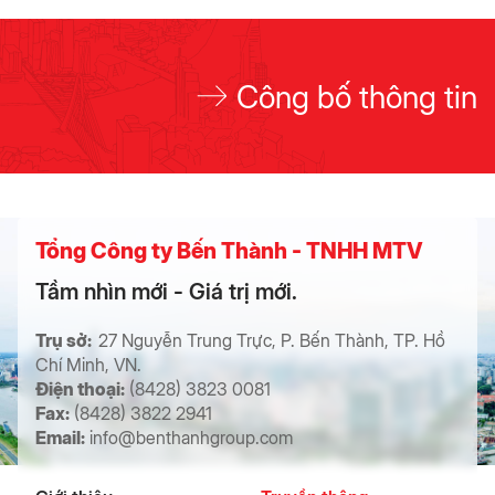
Công bố thông tin
Tổng Công ty Bến Thành - TNHH MTV
Tầm nhìn mới - Giá trị mới.
Trụ sở:
27 Nguyễn Trung Trực, P. Bến Thành, TP. Hồ
Chí Minh, VN.
Điện thoại:
(8428) 3823 0081
Fax:
(8428) 3822 2941
Email:
info@benthanhgroup.com