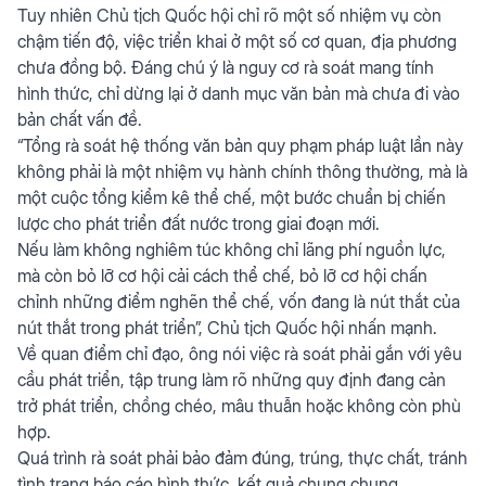
Tuy nhiên Chủ tịch Quốc hội chỉ rõ một số nhiệm vụ còn
chậm tiến độ, việc triển khai ở một số cơ quan, địa phương
chưa đồng bộ. Đáng chú ý là nguy cơ rà soát mang tính
hình thức, chỉ dừng lại ở danh mục văn bản mà chưa đi vào
bản chất vấn đề.
“Tổng rà soát hệ thống văn bản quy phạm pháp luật lần này
không phải là một nhiệm vụ hành chính thông thường, mà là
một cuộc tổng kiểm kê thể chế, một bước chuẩn bị chiến
lược cho phát triển đất nước trong giai đoạn mới.
Nếu làm không nghiêm túc không chỉ lãng phí nguồn lực,
mà còn bỏ lỡ cơ hội cải cách thể chế, bỏ lỡ cơ hội chấn
chỉnh những điểm nghẽn thể chế, vốn đang là nút thắt của
nút thắt trong phát triển”, Chủ tịch Quốc hội nhấn mạnh.
Về quan điểm chỉ đạo, ông nói việc rà soát phải gắn với yêu
cầu phát triển, tập trung làm rõ những quy định đang cản
trở phát triển, chồng chéo, mâu thuẫn hoặc không còn phù
hợp.
Quá trình rà soát phải bảo đảm đúng, trúng, thực chất, tránh
tình trạng báo cáo hình thức, kết quả chung chung.