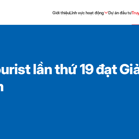
Giới thiệu
Lĩnh vực hoạt động
Dự án đầu tư
Tru
rist lần thứ 19 đạt Gi
m
nghiệp Thành viên
ịch
Thương mại – Sản xuất
Tin Đảng & Đoàn thể