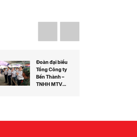
Đoàn đại biểu
Tổng Công ty
Bến Thành –
TNHH MTV
dâng hương
tưởng niệm
các Anh hùng
liệt sĩ tại công
viên Lê Thị
Riêng