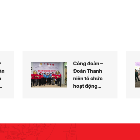
y
Công đoàn –
àn
Đoàn Thanh
m
niên tổ chức
hoạt động
ên
Hiến máu tình
h
nguyện năm
2026