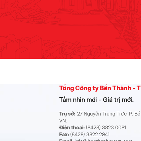
Tổng Công ty Bến Thành -
Tầm nhìn mới - Giá trị mới.
Trụ sở:
27 Nguyễn Trung Trực, P. Bế
VN.
Điện thoại:
(8428) 3823 0081
Fax:
(8428) 3822 2941