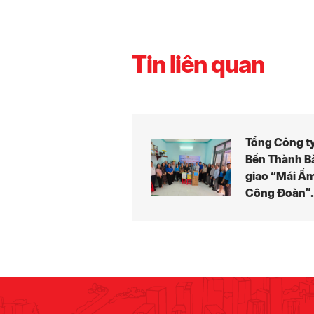
Tin liên quan
Tổng Công t
Bến Thành B
giao “Mái Ấ
Công Đoàn”
cho Đoàn vi
có hoàn cản
khó khăn.