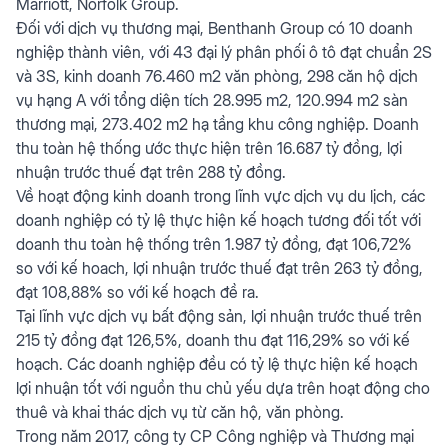
Marriott, Norfolk Group.
Đối với dịch vụ thương mại, Benthanh Group có 10 doanh
nghiệp thành viên, với 43 đại lý phân phối ô tô đạt chuẩn 2S
và 3S, kinh doanh 76.460 m2 văn phòng, 298 căn hộ dịch
vụ hạng A với tổng diện tích 28.995 m2, 120.994 m2 sàn
thương mại, 273.402 m2 hạ tầng khu công nghiệp. Doanh
thu toàn hệ thống ước thực hiện trên 16.687 tỷ đồng, lợi
nhuận trước thuế đạt trên 288 tỷ đồng.
Về hoạt động kinh doanh trong lĩnh vực dịch vụ du lịch, các
doanh nghiệp có tỷ lệ thực hiện kế hoạch tương đối tốt với
doanh thu toàn hệ thống trên 1.987 tỷ đồng, đạt 106,72%
so với kế hoach, lợi nhuận trước thuế đạt trên 263 tỷ đồng,
đạt 108,88% so với kế hoạch đề ra.
Tại lĩnh vực dịch vụ bất động sản, lợi nhuận trước thuế trên
215 tỷ đồng đạt 126,5%, doanh thu đạt 116,29% so với kế
hoạch. Các doanh nghiệp đều có tỷ lệ thực hiện kế hoạch
lợi nhuận tốt với nguồn thu chủ yếu dựa trên hoạt động cho
thuê và khai thác dịch vụ từ căn hộ, văn phòng.
Trong năm 2017, công ty CP Công nghiệp và Thương mại