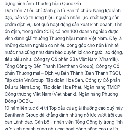
dựng hình ảnh Thương hiệu Quốc Gia.
Dựa trên 7 tiêu chí đánh giá từ Ban tổ chức: Năng lực lãnh
đạo, bảo vệ thương hiệu, nguồn nhân lực, chất lượng sản
phẩm dịch vụ, kết quả hoạt động sản xuất kinh doanh, tính
ổn định, trong năm 2017, có hơn 100 doanh nghiệp được
vinh danh giải thưởng Thương hiệu mạnh Việt Nam. Đây là
những doanh nghiệp có nhiều đóng góp cho nền kinh tế
nước nhà cũng như đảm bảo quyền lợi cho người lao động,
tiêu biểu như: Công ty Cổ phần Sữa Việt Nam (Vinamilk),
Tổng Công ty Bến Thành (Benthanh Group), Công ty Cổ
phần Thương mại – Dịch vụ Bến Thành (Ben Thanh TSC),
Tập đoàn VinGroup, Tập đoàn Hoa Sen, Công ty Cổ phần
Đầu tư Nam Long, Tập đoàn Hòa Phát, Ngân hàng TMCP
Công thương Việt Nam (Vietinbank), Ngân hàng Phương
Đông (OCB)…
10 năm liên tục ở vị trí Top đầu của giải thưởng cao quý này,
Benthanh Group đã khẳng định những nỗ lực vượt trội của
ban Lãnh đạo, Cán bộ – nhân viên Tổng Công ty trong lĩnh
vực kinh doanh cũng như các hoạt động nâng cao uy tín